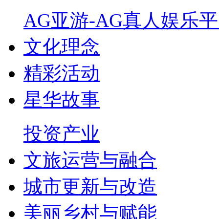
AG亚游-AG真人娱乐
文化理念
精彩活动
星华故事
投资产业
文旅运营与融合
城市更新与改造
美丽乡村与赋能